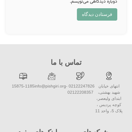
دوباره دیدگاهی می‌نویسم.
تماس با ما
انتهای خیابان
02122247826 -
info@pishgiri.org
15875-1185
شهید بهشتی،
02122208357
ابتدای ولیعصر،
کوچه پردیس ،
پلاک 5، واحد 11