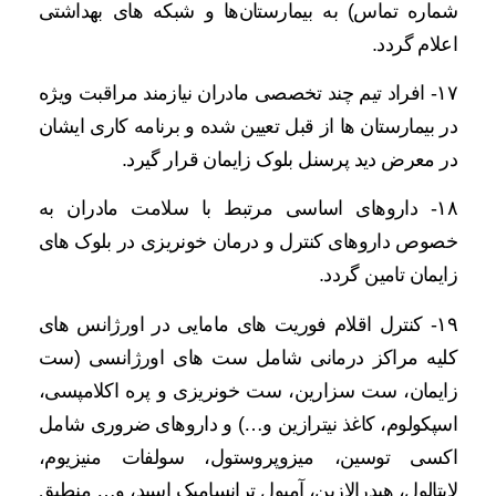
شماره تماس) به بیمارستان‌ها و شبکه ‌های بهداشتی
اعلام گردد.
۱۷- افراد تیم چند تخصصی مادران نیازمند مراقبت ویژه
در بیمارستان ها از قبل تعیین شده و برنامه کاری ایشان
در معرض دید پرسنل بلوک زایمان قرار گیرد.
۱۸- داروهای اساسی مرتبط با سلامت مادران به
خصوص داروهای کنترل و درمان خونریزی در بلوک های
زایمان تامین گردد.
۱۹- کنترل اقلام فوریت های مامایی در اورژانس های
کلیه مراکز درمانی شامل ست های اورژانسی (ست
زایمان، ست سزارین، ست خونریزی و پره اکلامپسی،
اسپکولوم، کاغذ نیترازین و…) و داروهای ضروری شامل
اکسی توسین، میزوپروستول، سولفات منیزیوم،
لابتالول، هیدرالازین، آمپول ترانسامیک اسید، و… منطبق