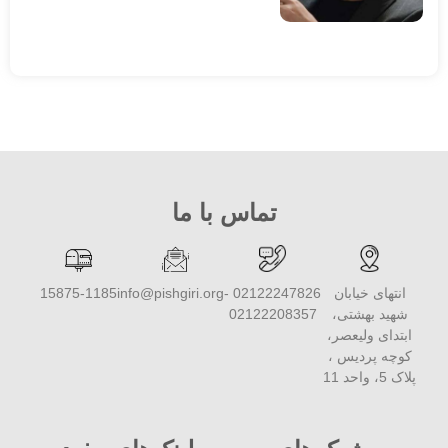
تماس با ما
انتهای خیابان
02122247826 -
info@pishgiri.org
15875-1185
شهید بهشتی،
02122208357
ابتدای ولیعصر،
کوچه پردیس ،
پلاک 5، واحد 11