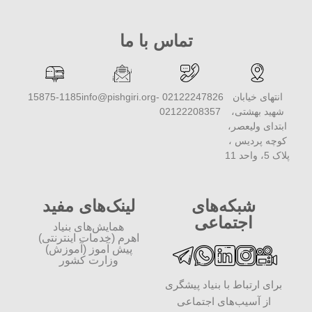
تماس با ما
انتهای خیابان
02122247826 -
info@pishgiri.org
15875-1185
شهید بهشتی،
02122208357
ابتدای ولیعصر،
کوچه پردیس ،
پلاک 5، واحد 11
شبکه‌های
لینک‌های مفید
اجتماعی
همایش‌های بنیاد
اهرم (خدمات اینترنتی)
پیش آموز (آموزش)
وزارت کشور
برای ارتباط با بنیاد پیشگری
از آسیب‌های اجتماعی