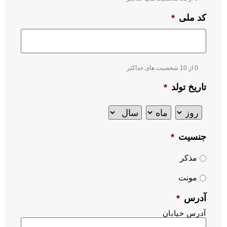
کد ملی
*
0 از 10 شخصیت های حداکثر
تاریخ تولد
*
جنسیت
*
مذکر
مونت
آدرس
*
آدرس خیابان