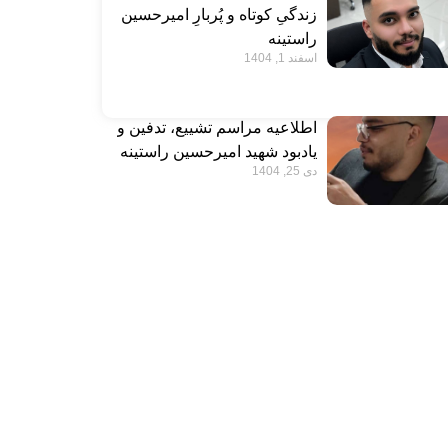
زندگیِ کوتاه و پُربارِ امیرحسین
راستینه
اسفند 1, 1404
اطلاعیه مراسم تشییع، تدفین و
یادبود شهید امیرحسین راستینه
دی 25, 1404