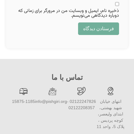
ذخیره نام، ایمیل و وبسایت من در مرورگر برای زمانی که
دوباره دیدگاهی می‌نویسم.
تماس با ما
انتهای خیابان
02122247826 -
info@pishgiri.org
15875-1185
شهید بهشتی،
02122208357
ابتدای ولیعصر،
کوچه پردیس ،
پلاک 5، واحد 11