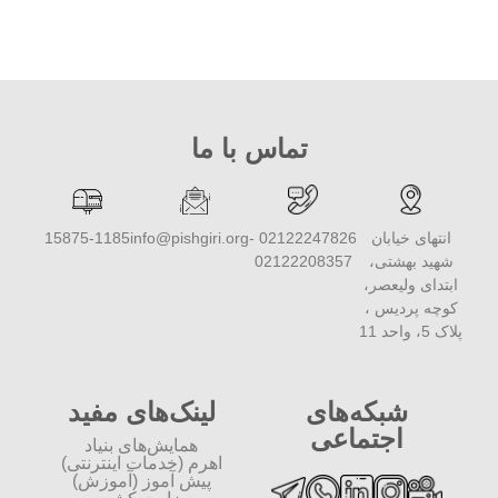
تماس با ما
انتهای خیابان
02122247826 -
info@pishgiri.org
15875-1185
شهید بهشتی،
02122208357
ابتدای ولیعصر،
کوچه پردیس ،
پلاک 5، واحد 11
شبکه‌های
لینک‌های مفید
اجتماعی
همایش‌های بنیاد
اهرم (خدمات اینترنتی)
پیش آموز (آموزش)