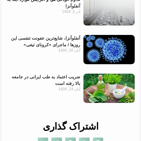
آنفلوآنزا
آذر 5, 1404
آنفلوآنزا، شایع‌ترین عفونت تنفسی این
روزها / ماجرای «کرونای تیغی»
آبان 26, 1404
ضریب اعتماد به طب ایرانی در جامعه
بالا رفته است
آبان 24, 1404
اشتراک گذاری