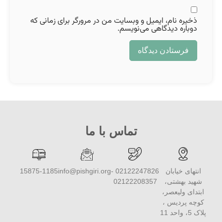
ذخیره نام، ایمیل و وبسایت من در مرورگر برای زمانی که
دوباره دیدگاهی می‌نویسم.
تماس با ما
انتهای خیابان
02122247826 -
info@pishgiri.org
15875-1185
شهید بهشتی،
02122208357
ابتدای ولیعصر،
کوچه پردیس ،
پلاک 5، واحد 11