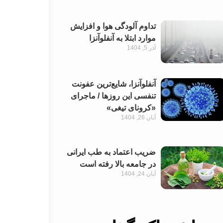
تداوم آلودگی هوا و افزایش
موارد ابتلا به آنفلوآنزا
آذر 5, 1404
آنفلوآنزا، شایع‌ترین عفونت
تنفسی این روزها / ماجرای
«کرونای تیغی»
آبان 26, 1404
ضریب اعتماد به طب ایرانی
در جامعه بالا رفته است
آبان 24, 1404