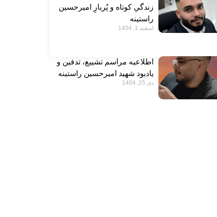
زندگیِ کوتاه و پُربارِ امیرحسین
راستینه
اسفند 1, 1404
اطلاعیه مراسم تشییع، تدفین و
یادبود شهید امیرحسین راستینه
دی 25, 1404