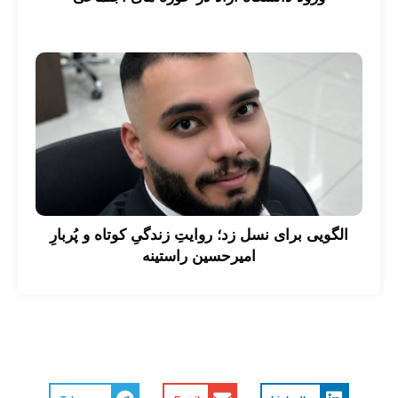
الگویی برای نسل زد؛ روایتِ زندگیِ کوتاه و پُربارِ
امیرحسین راستینه