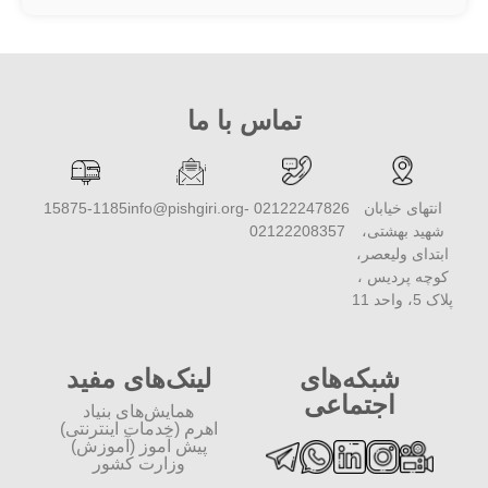
تماس با ما
انتهای خیابان
02122247826 -
info@pishgiri.org
15875-1185
شهید بهشتی،
02122208357
ابتدای ولیعصر،
کوچه پردیس ،
پلاک 5، واحد 11
شبکه‌های
لینک‌های مفید
اجتماعی
همایش‌های بنیاد
اهرم (خدمات اینترنتی)
پیش آموز (آموزش)
وزارت کشور