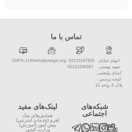
تماس با ما
انتهای خیابان
02122247826 -
info@pishgiri.org
15875-1185
شهید بهشتی،
02122208357
ابتدای ولیعصر،
کوچه پردیس ،
پلاک 5، واحد 11
شبکه‌های
لینک‌های مفید
اجتماعی
همایش‌های بنیاد
اهرم (خدمات اینترنتی)
پیش آموز (آموزش)
وزارت کشور