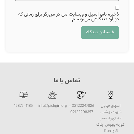
ذخیره نام، ایمیل و وبسایت من در مرورگر برای زمانی که
دوباره دیدگاهی می‌نویسم.
تماس با ما
انتهای خیابان
02122247826 -
info@pishgiri.org
15875-1185
شهید بهشتی،
02122208357
ابتدای ولیعصر،
کوچه پردیس ، پلاک
5، واحد 11