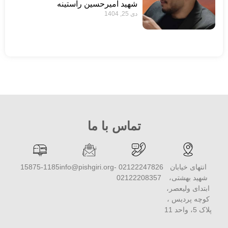
شهید امیرحسین راستینه
دی 25, 1404
تماس با ما
انتهای خیابان
02122247826 -
info@pishgiri.org
15875-1185
شهید بهشتی،
02122208357
ابتدای ولیعصر،
کوچه پردیس ،
پلاک 5، واحد 11