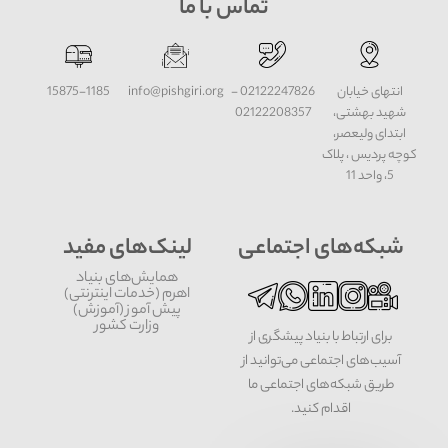
تماس با ما
انتهای خیابان
02122247826 -
info@pishgiri.org
15875-1185
شهید بهشتی،
02122208357
ابتدای ولیعصر،
کوچه پردیس ، پلاک
5، واحد 11
شبکه‌های اجتماعی
لینک‌های مفید
همایش‌های بنیاد
اهرم (خدمات اینترنتی)
پیش آموز (آموزش)
وزارت کشور
برای ارتباط با بنیاد پیشگری از
آسیب‌های اجتماعی می‌توانید از
طریق شبکه‌‎های اجتماعی ما
اقدام کنید.