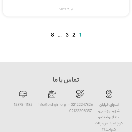
تیر 2, 1403
8
…
3
2
1
تماس با ما
انتهای خیابان
02122247826 -
info@pishgiri.org
15875-1185
شهید بهشتی،
02122208357
ابتدای ولیعصر،
کوچه پردیس ، پلاک
5، واحد 11