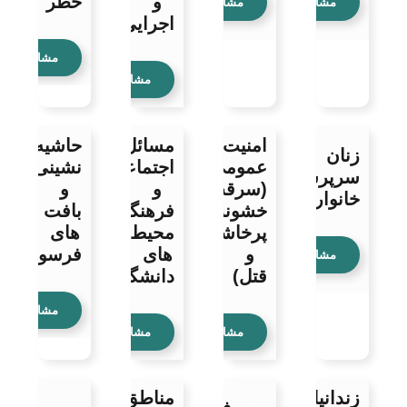
و
خطر
مشاهده
مشاهده
اجرایی
مشاهده
مشاهده
امنیت
مسائل
حاشیه
زنان
عمومی
اجتماعی
نشینی
سرپرست
(سرقت،نزاع،
و
و
خانوار
خشونت،
فرهنگی
بافت
پرخاشگری
محیط
های
و
های
فرسوده
مشاهده
قتل)
دانشگاهی
مشاهده
مشاهده
مشاهده
زندانیان
مناطق