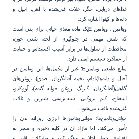
غذاهای دریایی، جگر، غلات غنی‌شده با آهن، آجیل و
دانه‌ها و کینوا اشاره کرد.
ویتامین : ویتامین Eیک ماده مغذی حیاتی برای بدن است
که نقش مهمی در جلوگیری از لخته شدن خون،
محافظت از سلول‌ها در برابر آسیب اکسیداتیو و حمایت
از عملکرد سیستم ایمنی دارد.
منابع طبیعی ویتامینE: غیر از مکمل‌ها، این ویتامین در
آجیل و دانه‌ها(بادام، تخمه آفتابگردان، فندق)، روغن‌های
گیاهی(آفتابگردان، گلرنگ، روغن جوانه گندم)، آووکادو،
اسفناج، کلم بروکلی، سیب‌زمینی شیرین و غلات
غنی‌شده یافت می‌شود.
مولتی‌ویتامین‌ها: مولتی‌ویتامین‌ها انرژی روزانه بدن را
تأمین می‌کنند، اما مازاد آن در کلیه ذخیره و منجر به
افزایش خطر ابتلا به سنگ کلیه و مشکلات قلبی و