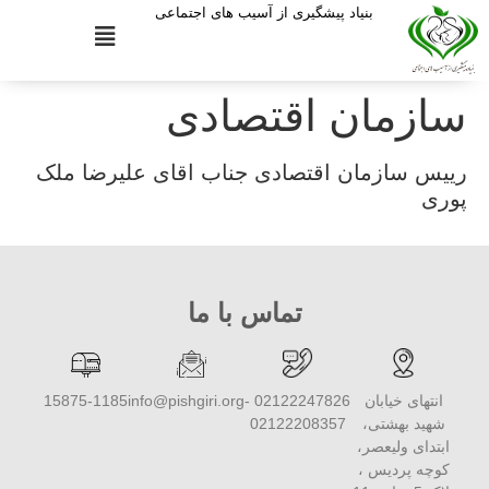
بنیاد پیشگیری از آسیب های اجتماعی
سازمان اقتصادی
رییس سازمان اقتصادی جناب اقای علیرضا ملک
پوری
تماس با ما
انتهای خیابان
02122247826 -
info@pishgiri.org
15875-1185
شهید بهشتی،
02122208357
ابتدای ولیعصر،
کوچه پردیس ،