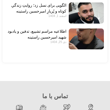
الگویی برای نسل زد؛ روایتِ زندگیِ
کوتاه و پُربارِ امیرحسین راستینه
اسفند 1, 1404
اطلاعیه مراسم تشییع، تدفین و یادبود
شهید امیرحسین راستینه
دی 25, 1404
تماس با ما