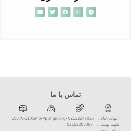
تماس با ما
انتهای خیابان
02122247826 -
info@pishgiri.org
15875-1185
شهید بهشتی،
02122208357
ابتدای ولیعصر،