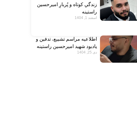
زندگیِ کوتاه و پُربارِ امیرحسین
راستینه
اسفند 1, 1404
اطلاعیه مراسم تشییع، تدفین و
یادبود شهید امیرحسین راستینه
دی 25, 1404