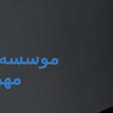
موسسه 
مهر