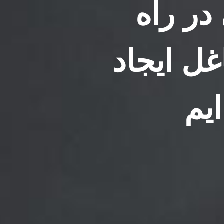
 در راه
ل ایجاد
یم