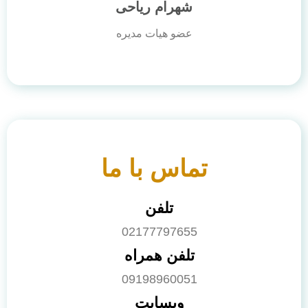
شهرام ریاحی
عضو هیات مدیره
تماس با ما
تلفن
02177797655
تلفن همراه
09198960051
وبسایت