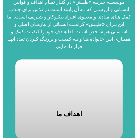
موسسـه خیريـه «طپـش» در کنـار تمـام اهداف و قوانین
انسـانی و ارزشـی که بـه آن پايبند اسـت در تلاش برای جـذب
کمک هـای مـادی و معنـوی افـراد نیکـوکار و شـريف اسـت. اما
اين بـرای «طپـش» کرامـت انسـانی از نیازهـای اصلی و
اساسـی هر شـخص اسـت. لذا هـدف خود را کیفیـت کمک و
همیـاری ايـن خانواده هـا و نـه کمیـت و پررنـگ کـردن تعدد آنهـا
قرار داده ايم.
5) کارآفرینی و اشتغال زایی مادران سرپرست خانوار
قالب کمک مادی و تحصیلی و حمایت معنوی آنها
4) حمایت از کودکان شاغل(کودکان کار و خیابان) در
3) تامین معاش، درمان و هزینه تحصیل
قالب کمک هزینه زندگی آن‌ها
2) حمایت از کودکان بی سرپرست و بدسرپرست در
بدسرپرست خانوار
1) حمایت مادی و معنوی از زنان بی سرپرت و
اهداف ما
اهداف ما