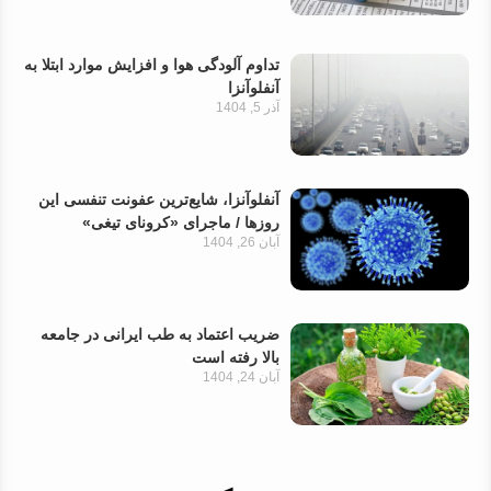
تداوم آلودگی هوا و افزایش موارد ابتلا به
آنفلوآنزا
آذر 5, 1404
آنفلوآنزا، شایع‌ترین عفونت تنفسی این
روزها / ماجرای «کرونای تیغی»
آبان 26, 1404
ضریب اعتماد به طب ایرانی در جامعه
بالا رفته است
آبان 24, 1404