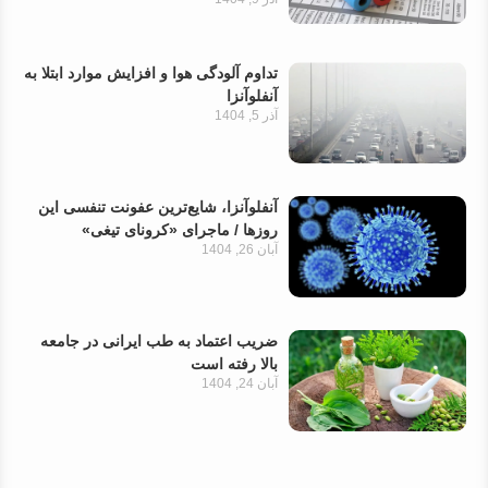
تداوم آلودگی هوا و افزایش موارد ابتلا به
آنفلوآنزا
آذر 5, 1404
آنفلوآنزا، شایع‌ترین عفونت تنفسی این
روزها / ماجرای «کرونای تیغی»
آبان 26, 1404
ضریب اعتماد به طب ایرانی در جامعه
بالا رفته است
آبان 24, 1404