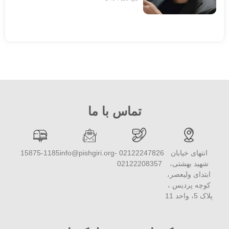
تماس با ما
انتهای خیابان
02122247826 -
info@pishgiri.org
15875-1185
شهید بهشتی،
02122208357
ابتدای ولیعصر،
کوچه پردیس ،
پلاک 5، واحد 11