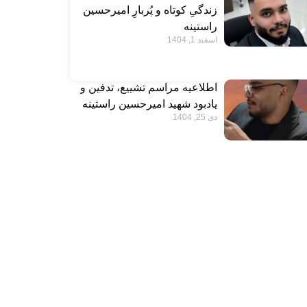
زندگیِ کوتاه و پُربارِ امیرحسین
راستینه
اسفند 1, 1404
اطلاعیه مراسم تشییع، تدفین و
یادبود شهید امیرحسین راستینه
دی 25, 1404