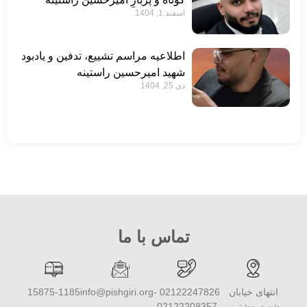
اسفند 1, 1404
اطلاعیه مراسم تشییع، تدفین و یادبود
شهید امیرحسین راستینه
دی 25, 1404
تماس با ما
انتهای خیابان
02122247826 -
info@pishgiri.org
15875-1185
شهید بهشتی،
02122208357