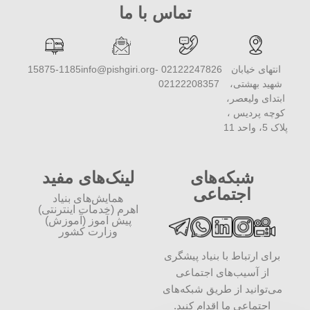
تماس با ما
انتهای خیابان
02122247826 -
info@pishgiri.org
15875-1185
شهید بهشتی،
02122208357
ابتدای ولیعصر،
کوچه پردیس ،
پلاک 5، واحد 11
شبکه‌های
لینک‌های مفید
اجتماعی
همایش‌های بنیاد
اهرم (خدمات اینترنتی)
پیش آموز (آموزش)
وزارت کشور
برای ارتباط با بنیاد پیشگری
از آسیب‌های اجتماعی
می‌توانید از طریق شبکه‌‎های
اجتماعی ما اقدام کنید.