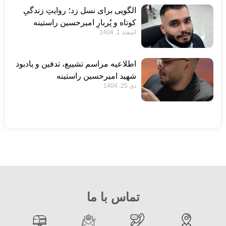
الگویی برای نسل زد؛ روایتِ زندگیِ
کوتاه و پُربارِ امیرحسین راستینه
اسفند 1, 1404
اطلاعیه مراسم تشییع، تدفین و یادبود
شهید امیرحسین راستینه
دی 25, 1404
تماس با ما