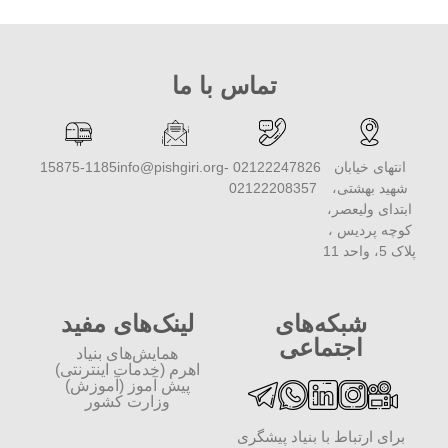
تماس با ما
انتهای خیابان
02122247826 -
info@pishgiri.org
15875-1185
شهید بهشتی،
02122208357
ابتدای ولیعصر،
کوچه پردیس ،
پلاک 5، واحد 11
شبکه‌های
لینک‌های مفید
اجتماعی
همایش‌های بنیاد
اهرم (خدمات اینترنتی)
پیش آموز (آموزش)
وزارت کشور
برای ارتباط با بنیاد پیشگری