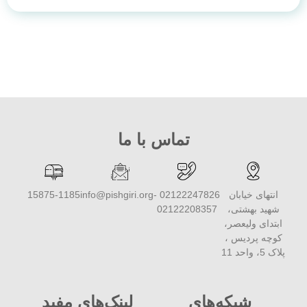
تماس با ما
انتهای خیابان
02122247826 -
info@pishgiri.org
15875-1185
شهید بهشتی،
02122208357
ابتدای ولیعصر،
کوچه پردیس ،
پلاک 5، واحد 11
شبکه‌های
لینک‌های مفید