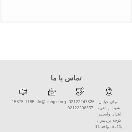
تماس با ما
انتهای خیابان
02122247826 -
info@pishgiri.org
15875-1185
شهید بهشتی،
02122208357
ابتدای ولیعصر،
کوچه پردیس ،
پلاک 5، واحد 11