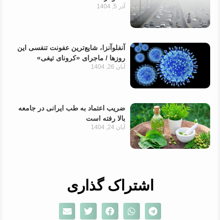
آذر 5, 1404
آنفلوآنزا، شایع‌ترین عفونت تنفسی این
روزها / ماجرای «کرونای تیغی»
آبان 26, 1404
ضریب اعتماد به طب ایرانی در جامعه
بالا رفته است
آبان 24, 1404
اشتراک گذاری