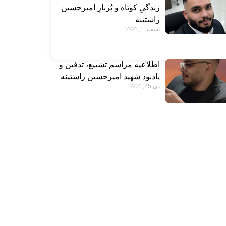
زندگیِ کوتاه و پُربارِ امیرحسین
راستینه
اسفند 1, 1404
اطلاعیه مراسم تشییع، تدفین و
یادبود شهید امیرحسین راستینه
دی 25, 1404