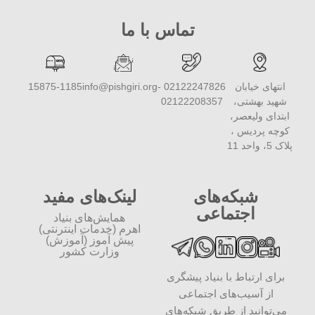
تماس با ما
انتهای خیابان
02122247826 -
info@pishgiri.org
15875-1185
شهید بهشتی،
02122208357
ابتدای ولیعصر،
کوچه پردیس ،
پلاک 5، واحد 11
شبکه‌های
لینک‌های مفید
اجتماعی
همایش‌های بنیاد
اهرم (خدمات اینترنتی)
پیش آموز (آموزش)
وزارت کشور
برای ارتباط با بنیاد پیشگری
از آسیب‌های اجتماعی
می‌توانید از طریق شبکه‌‎های