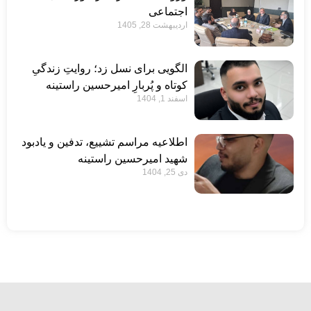
اجتماعی
اردیبهشت 28, 1405
الگویی برای نسل زد؛ روایتِ زندگیِ
کوتاه و پُربارِ امیرحسین راستینه
اسفند 1, 1404
اطلاعیه مراسم تشییع، تدفین و یادبود
شهید امیرحسین راستینه
دی 25, 1404