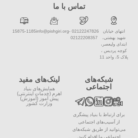
تماس با ما
انتهای خیابان
02122247826 -
info@pishgiri.org
15875-1185
شهید بهشتی،
02122208357
ابتدای ولیعصر،
کوچه پردیس ،
پلاک 5، واحد 11
شبکه‌های
لینک‌های مفید
اجتماعی
همایش‌های بنیاد
اهرم (خدمات اینترنتی)
پیش آموز (آموزش)
وزارت کشور
برای ارتباط با بنیاد پیشگری
از آسیب‌های اجتماعی
می‌توانید از طریق شبکه‌‎های
اجتماعی ما اقدام کنید.