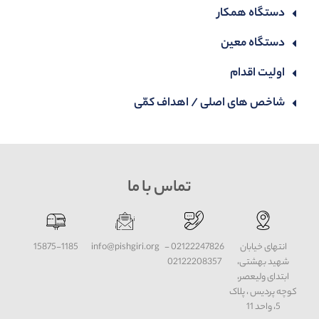
دستگاه همکار
دستگاه معین
اولیت اقدام
شاخص های اصلی / اهداف کمّی
تماس با ما
انتهای خیابان
02122247826 -
info@pishgiri.org
15875-1185
شهید بهشتی،
02122208357
ابتدای ولیعصر،
کوچه پردیس ، پلاک
5، واحد 11