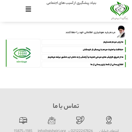
بنیاد پیشگیری از آسیب های اجتماعی
تماس با ما
انتهای خیابان
02122247826 -
info@pishgiri.org
15875-1185