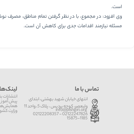
است.
وی افزود: در مجموع، با در نظر گرفتن تمام مناطق، مصرف نوشا
مسئله نیازمند اقدامات جدی برای کاهش آن است.
تماس با ما
لینک‌ها
انتشارات بن
انتهای خیابان شهید بهشتی، ابتدای
پیش آموز 
همایش‌های
ولیعصر، کوچه پردیس ، پلاک 5، واحد 11
info@pishgiri.org
وزارت کشور
02122247826 - 02122208357
15875-1185