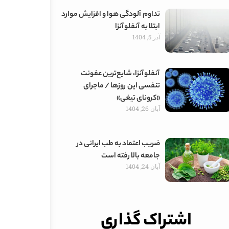
تداوم آلودگی هوا و افزایش موارد
ابتلا به آنفلوآنزا
آذر 5, 1404
آنفلوآنزا، شایع‌ترین عفونت
تنفسی این روزها / ماجرای
«کرونای تیغی»
آبان 26, 1404
ضریب اعتماد به طب ایرانی در
جامعه بالا رفته است
آبان 24, 1404
اشتراک گذاری