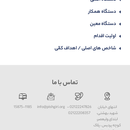
دستگاه همکار
دستگاه معین
اولیت اقدام
شاخص های اصلی / اهداف کمّی
تماس با ما
انتهای خیابان
02122247826 -
info@pishgiri.org
15875-1185
شهید بهشتی،
02122208357
ابتدای ولیعصر،
کوچه پردیس ، پلاک