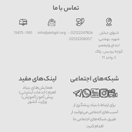
تماس با ما
انتهای خیابان
02122247826 -
info@pishgiri.org
15875-1185
شهید بهشتی،
02122208357
ابتدای ولیعصر،
کوچه پردیس ، پلاک
5، واحد 11
شبکه‌های اجتماعی
لینک‌های مفید
همایش‌های بنیاد
اهرم (خدمات اینترنتی)
پیش آموز (آموزش)
وزارت کشور
برای ارتباط با بنیاد پیشگری از
آسیب‌های اجتماعی می‌توانید از
طریق شبکه‌‎های اجتماعی ما
اقدام کنید.