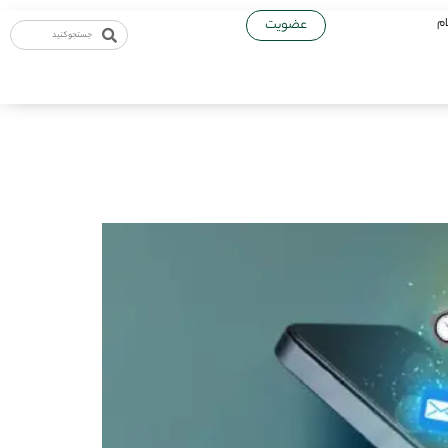
ام
عضویت