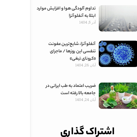
تداوم آلودگی هوا و افزایش موارد
ابتلا به آنفلوآنزا
آذر 5, 1404
آنفلوآنزا، شایع‌ترین عفونت
تنفسی این روزها / ماجرای
«کرونای تیغی»
آبان 26, 1404
ضریب اعتماد به طب ایرانی در
جامعه بالا رفته است
آبان 24, 1404
اشتراک گذاری