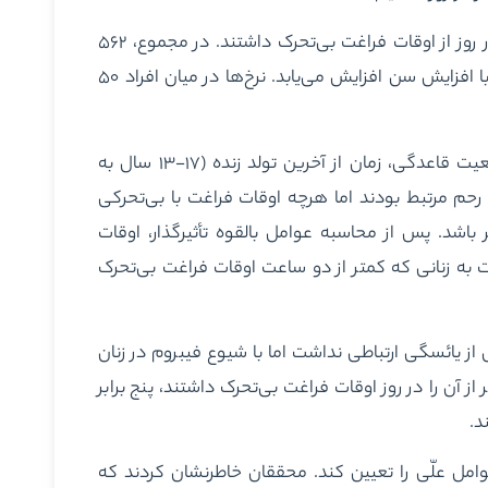
حدود ۶ نفر از هر ۱۰ (۶۱ درصد) نفر از زنان دو تا ۳.۹۹ ساعت در روز از اوقات فراغت بی‌تحرک داشتند. در مجموع، ۵۶۲
نفر (۸.۵درصد) از زنان دارای فیبروم رحمی بودند که شیوع آن با افزایش سن افزایش می‌یابد. نرخ‌ها در میان افراد ۵۰
وزن(شاخص توده بدنی)، تعداد تولد زنده (بیش از دو تا)، وضعیت قاعدگی، زمان از آخرین تولد زنده (۱۷-۱۳ سال به
رحم مرتبط بودند اما هرچه اوقات فراغت با بی‌تحرکی
اشد. پس از محاسبه عوامل بالقوه تأثیرگذار، اوقات
رابری نسبت به زنانی که کمتر از دو ساعت اوقات فراغت بی‌تحرک
از یائسگی ارتباطی نداشت اما با شیوع فیبروم در زنان
 در میان افرادی که ۶ ساعت یا بیشتر از آن را در روز اوقات فراغت بی‌تحرک داشتند، پنج برابر
د.
امل علّی را تعیین کند. محققان خاطرنشان کردند که