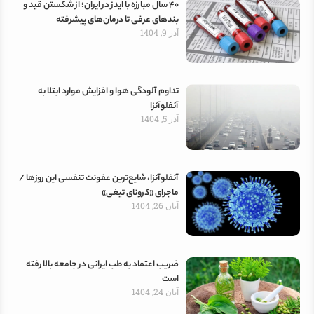
۴۰ سال مبارزه با ایدز در ایران؛ از شکستن قید و
بندهای عرفی تا درمان‌های پیشرفته
آذر 9, 1404
تداوم آلودگی هوا و افزایش موارد ابتلا به
آنفلوآنزا
آذر 5, 1404
آنفلوآنزا، شایع‌ترین عفونت تنفسی این روزها /
ماجرای «کرونای تیغی»
آبان 26, 1404
ضریب اعتماد به طب ایرانی در جامعه بالا رفته
است
آبان 24, 1404