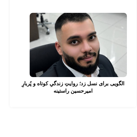
الگویی برای نسل زد؛ روایتِ زندگیِ کوتاه و پُربارِ
امیرحسین راستینه