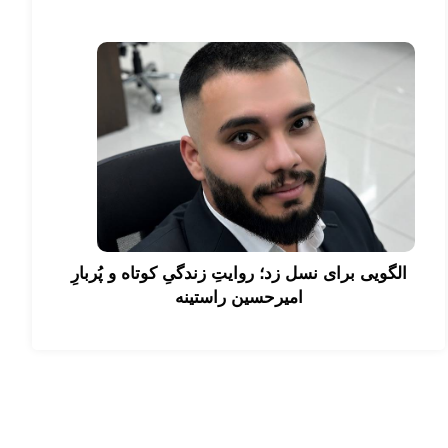
الگویی برای نسل زد؛ روایتِ زندگیِ کوتاه و پُربارِ
امیرحسین راستینه