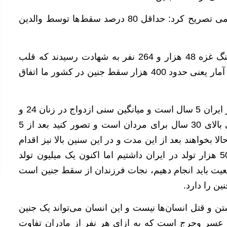
عضو کمیسیون بهداشت و درمان مجلس شورای اسلامی تصریح کرد: حداقل 80 درصد سقط‌ها توسط والدین
وی به تعداد بالای سقط جنین اشاره و بیان کرد: در جنگ غزه 48 هزار و 264 نفر به شهادت رسیدند که قلب
همه ما را آزرده کرد اما در همین یکسال، 10 برابر این آمار یعنی حدود 400 هزار سقط جنین در کشور ما اتفاق
وی یادآور شد: فاصله بین ازدواج تا تولد اولین فرزند در ایران 5 سال است و میانگین سنی ازدواج در زنان 24 و
در مردان 29 سال است و در تهران این میانگین سنی بالای 30 سال برای مردان است و تصور کنید بعد از 5
لا بخواهند بعد از این مدت و در این سنین بالا نیز اقدام
به سقط کنند! ما در دهه 60 بیش از یک میلیون و 500 هزار تولد در ایران داشتیم اما اکنون یک میلیون تولد
معیت باید انجام دهیم، نجات فرزندان از سقط جنین است
ن را دارد.
و قتل انسان‌ها نیست و این انسان می‌تواند یک جنین
ساله باشد. بحث دیگر عسر وحرج است که به ازای هر نفر از مادران تفاوت