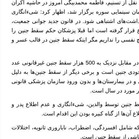
نقل از تسنیم، فاطمه محمدبیگی امروز در حاشیه اکران
ن سینمایی سوره برگزار شد، اظهار کرد: شیءانگاری
اشت‌های اشتباهی شود. در قانون جدید جوانی جمعیت،
قرار گرفته است اما قبلا پزشکان حکم سقط جنین را
چ نفسی را نداریم مگر اینکه سقط جنین در قالب عسر و
وی افزود: سالانه 9 تا 12 هزار سقط قانونی داریم که در مقابل نزدیک به 500 هزار سقط جنین غیرقانونی عدد
 موارد سقط خودبخودی جنین است و برخی دیگر از سقط جنین‌ها به دلیل
در بیمارستان‌ها و بدون ورود سازمان پزشکی قانونی
ط جنین توسط والدین، شیءانگاری و عدم اطلاع پدر و
آن‌ها از گناه کبیره بودن این اقدام است.
نین بیش از 25 عارضه دارد که شامل افسردگی، اضطراب، ناباروری ثانویه، اختلالات
ناشی از سقط جنین است.