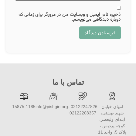
ذخیره نام، ایمیل و وبسایت من در مرورگر برای زمانی که
دوباره دیدگاهی می‌نویسم.
تماس با ما
انتهای خیابان
02122247826 -
info@pishgiri.org
15875-1185
شهید بهشتی،
02122208357
ابتدای ولیعصر،
کوچه پردیس ،
پلاک 5، واحد 11