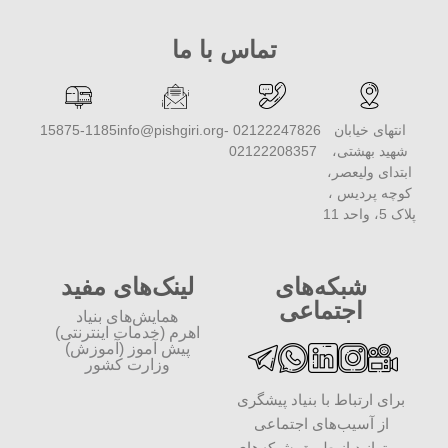
تماس با ما
انتهای خیابان
02122247826 -
info@pishgiri.org
15875-1185
شهید بهشتی،
02122208357
ابتدای ولیعصر،
کوچه پردیس ،
پلاک 5، واحد 11
شبکه‌های
لینک‌های مفید
اجتماعی
همایش‌های بنیاد
اهرم (خدمات اینترنتی)
پیش آموز (آموزش)
وزارت کشور
برای ارتباط با بنیاد پیشگری
از آسیب‌های اجتماعی
می‌توانید از طریق شبکه‌‎های